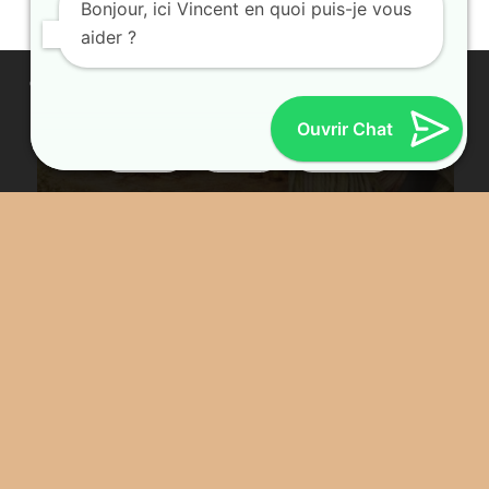
Bonjour, ici Vincent en quoi puis-je vous
aider ?
Ce site utilise des cookies. En continuant à parcourir ce site, vous
acceptez leur utilisation.
Ouvrir Chat
Accepter
Refuser
Paramètres
Gizeh socks 85/15 – Herbes du
désert
26.00
€