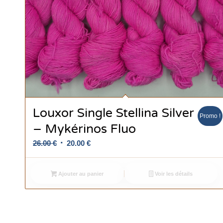
Louxor Single Stellina Silver
Promo !
– Mykérinos Fluo
Le
Le
26.00
€
20.00
€
prix
prix
initial
actuel
Ajouter au panier
Voir les détails
était :
est :
26.00 €.
20.00 €.