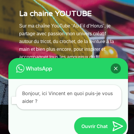
La chaine YOUTUBE
Sur ma chaîne YouTube ‘Au Fil d’Horus’, je
partage avec passion mon univers créatif
autour du tricot, du crochet, de la teinture à la
main et bien plus encore, pour inspirer et
accompagner tous les amoureux du fil.
La chaine Youtube
Bonjour, ici Vincent en quoi puis-je vous
aider ?
© 2025 AU FILS D’HORUS| All Rights Reserved |
Ce site utilise des cookies. En continuant à parcourir ce site, vous
Powered by Atelier Guias
acceptez leur utilisation.
Ouvrir Chat
Accepter
Refuser
Paramètres