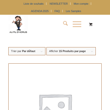
Liste de souhaits
NEWSLETTER
Mon compte
AGENDA 2025
FAQ
Les Samples
Trier par
Par défaut
Afficher
15 Produits par page