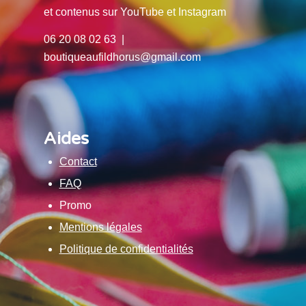
et contenus sur YouTube et Instagram
06 20 08 02 63 |
boutiqueaufildhorus@gmail.com
Aides
Contact
FAQ
Promo
Mentions légales
Politique de confidentialités