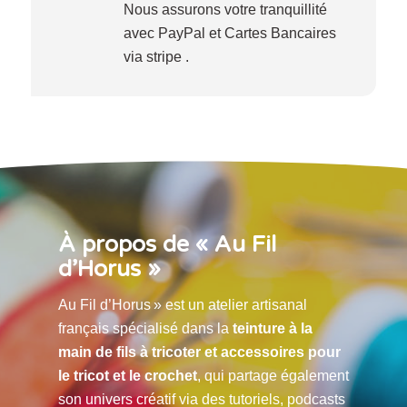
Nous assurons votre tranquillité
avec PayPal et Cartes Bancaires
via stripe .
À propos de « Au Fil
d’Horus »
Au Fil d’Horus » est un atelier artisanal
français spécialisé dans la
teinture à la
main de fils à tricoter et accessoires pour
le tricot et le crochet
, qui partage également
son univers créatif via des tutoriels, podcasts