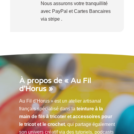
Nous assurons votre tranquillité
avec PayPal et Cartes Bancaires
via stripe .
À propos de « Au Fil
d’Horus »
Au Fil d’Horus » est un atelier artisanal
français spécialisé dans la
teinture à la
main de fils à tricoter et accessoires pour
le tricot et le crochet
, qui partage également
son univers créatif via des tutoriels, podcasts