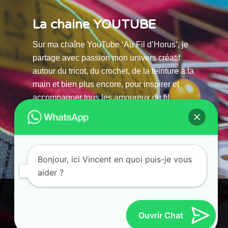
La chaine YOUTUBE
Sur ma chaîne YouTube ‘Au Fil d’Horus’, je
partage avec passion mon univers créatif
autour du tricot, du crochet, de la teinture à la
main et bien plus encore, pour inspirer et
accompagner tous les amoureux du fil.
La chaine Youtube
Bonjour, ici Vincent en quoi puis-je vous
aider ?
© 2025 AU FILS D’HORUS| All Rights Reserved |
Ce site utilise des cookies. En continuant à parcourir ce site, vous
Powered by Atelier Guias
acceptez leur utilisation.
Ouvrir Chat
Accepter
Refuser
Paramètres