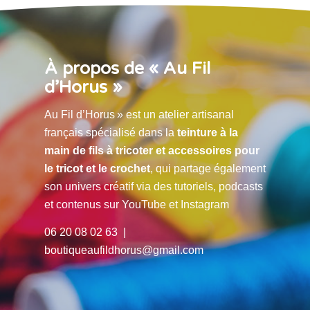
À propos de « Au Fil
d’Horus »
Au Fil d’Horus » est un atelier artisanal
français spécialisé dans la
teinture à la
main de fils à tricoter et accessoires pour
le tricot et le crochet
, qui partage également
son univers créatif via des tutoriels, podcasts
et contenus sur YouTube et Instagram
06 20 08 02 63 |
boutiqueaufildhorus@gmail.com