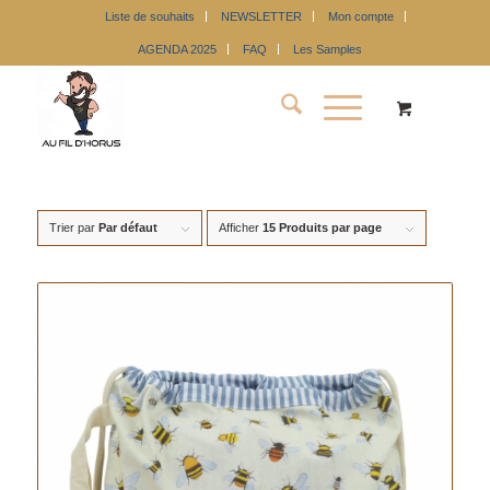
Liste de souhaits
NEWSLETTER
Mon compte
AGENDA 2025
FAQ
Les Samples
Trier par
Par défaut
Afficher
15 Produits par page