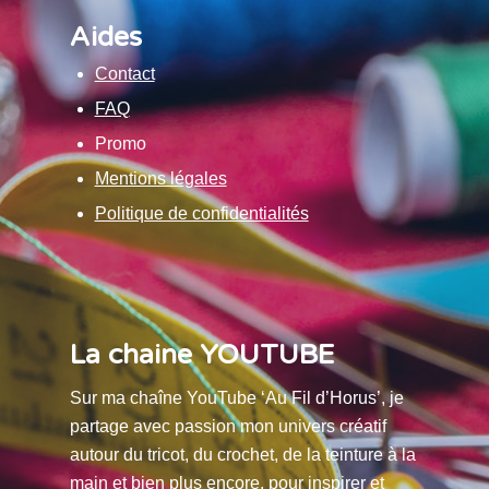
Aides
Contact
FAQ
Promo
Mentions légales
Politique de confidentialités
La chaine YOUTUBE
Sur ma chaîne YouTube ‘Au Fil d’Horus’, je
partage avec passion mon univers créatif
autour du tricot, du crochet, de la teinture à la
main et bien plus encore, pour inspirer et