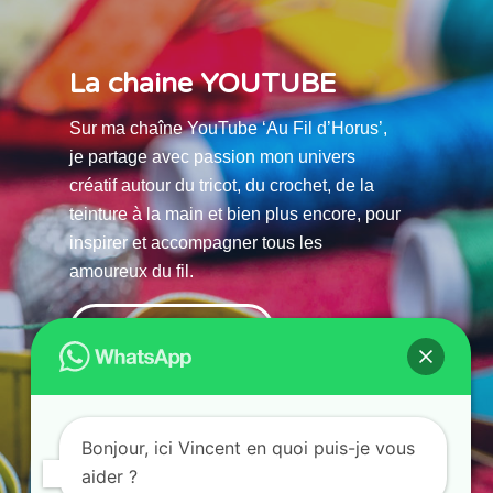
La chaine YOUTUBE
Sur ma chaîne YouTube ‘Au Fil d’Horus’,
je partage avec passion mon univers
créatif autour du tricot, du crochet, de la
teinture à la main et bien plus encore, pour
inspirer et accompagner tous les
amoureux du fil.
La chaine Youtube
Bonjour, ici Vincent en quoi puis-je vous
aider ?