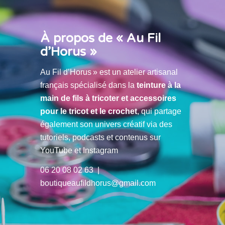
À propos de « Au Fil
d’Horus »
Au Fil d’Horus » est un atelier artisanal
français spécialisé dans la
teinture à la
main de fils à tricoter et accessoires
pour le tricot et le crochet
, qui partage
également son univers créatif via des
tutoriels, podcasts et contenus sur
YouTube et Instagram
06 20 08 02 63 |
boutiqueaufildhorus@gmail.com