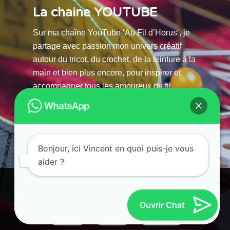
La chaine YOUTUBE
Sur ma chaîne YouTube ‘Au Fil d’Horus’, je
partage avec passion mon univers créatif
autour du tricot, du crochet, de la teinture à la
main et bien plus encore, pour inspirer et
accompagner tous les amoureux du fil.
La chaine Youtube
Bonjour, ici Vincent en quoi puis-je vous
aider ?
© 2025 AU FILS D’HORUS| All Rights Reserved |
Ce site utilise des cookies. En continuant à parcourir ce site, vous
Powered by Atelier Guias
acceptez leur utilisation.
Ouvrir Chat
Accepter
Refuser
Paramètres