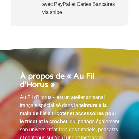
avec PayPal et Cartes Bancaires
via stripe .
À propos de « Au Fil
d’Horus »
Au Fil d’Horus » est un atelier artisanal
français spécialisé dans la
teinture à la
main de fils à tricoter et accessoires pour
le tricot et le crochet
, qui partage également
son univers créatif via des tutoriels, podcasts
et contenus sur YouTube et Instagram