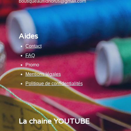
boutiqueaufildhorus@gmail.com
Aides
Contact
FAQ
Promo
Mentions légales
Politique de confidentialités
La chaine YOUTUBE