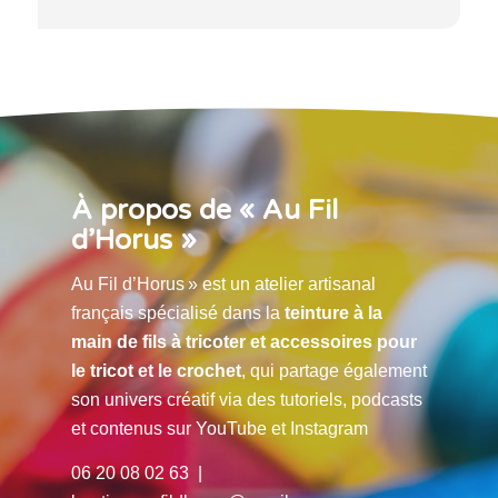
À propos de « Au Fil
d’Horus »
Au Fil d’Horus » est un atelier artisanal
français spécialisé dans la
teinture à la
main de fils à tricoter et accessoires pour
le tricot et le crochet
, qui partage également
son univers créatif via des tutoriels, podcasts
et contenus sur YouTube et Instagram
06 20 08 02 63 |