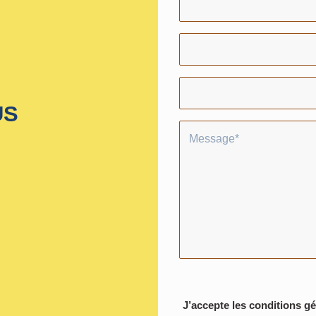
Déso
US