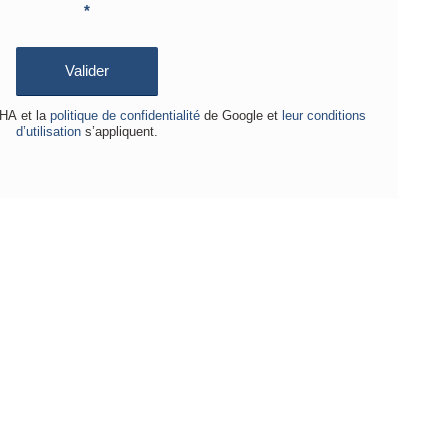
 en essayant de
quer avec l’API
 reCAPTCHA. Le
laire ne peut
lement pas être
yé. Merci de
r ultérieurement
argez la page et
z votre connexion