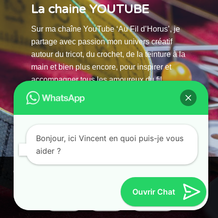
La chaine YOUTUBE
Sur ma chaîne YouTube ‘Au Fil d’Horus’, je
partage avec passion mon univers créatif
autour du tricot, du crochet, de la teinture à la
main et bien plus encore, pour inspirer et
accompagner tous les amoureux du fil.
La chaine Youtube
Bonjour, ici Vincent en quoi puis-je vous
aider ?
© 2025 AU FILS D’HORUS| All Rights Reserved |
Ce site utilise des cookies. En continuant à parcourir ce site, vous
Powered by Atelier Guias
acceptez leur utilisation.
Ouvrir Chat
Accepter
Refuser
Paramètres