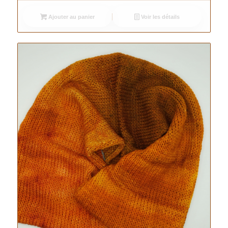
initial
actuel
Ajouter au panier
Voir les détails
était :
est :
25.50 €.
20.00 €.