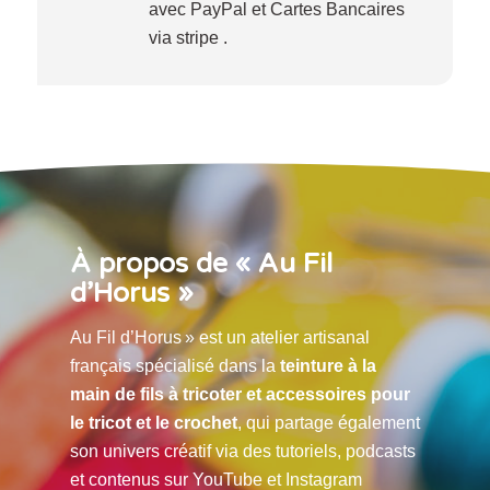
avec PayPal et Cartes Bancaires
via stripe .
À propos de « Au Fil
d’Horus »
Au Fil d’Horus » est un atelier artisanal
français spécialisé dans la
teinture à la
main de fils à tricoter et accessoires pour
le tricot et le crochet
, qui partage également
son univers créatif via des tutoriels, podcasts
et contenus sur YouTube et Instagram