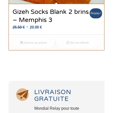
Gizeh Socks Blank 2 brins
Promo !
– Memphis 3
Le
Le
25.50
€
20.00
€
prix
prix
initial
actuel
Ajouter au panier
Voir les détails
était :
est :
25.50 €.
20.00 €.
LIVRAISON
GRATUITE
Mondial Relay pour toute