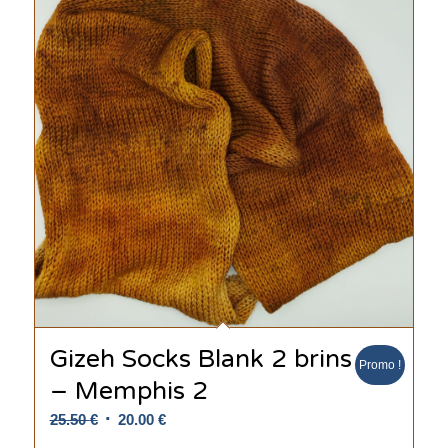
Gizeh Socks Blank 2 brins
Promo !
– Memphis 2
Le
Le
25.50
€
20.00
€
prix
prix