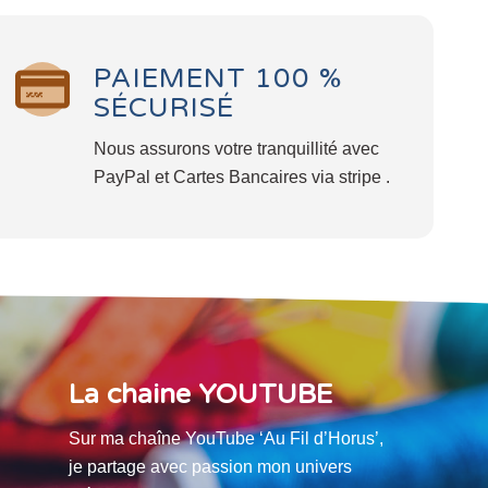
PAIEMENT 100 %
SÉCURISÉ
Nous assurons votre tranquillité avec
PayPal et Cartes Bancaires via stripe .
La chaine YOUTUBE
Sur ma chaîne YouTube ‘Au Fil d’Horus’,
je partage avec passion mon univers