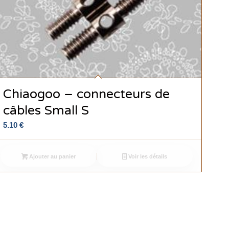
Chiaogoo – connecteurs de
câbles Small S
5.10
€
Ajouter au panier
Voir les détails