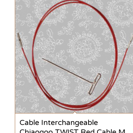
Cable Interchangeable
Chiaogoo TWIST Red Cable M