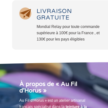
LIVRAISON
GRATUITE
Mondial Relay pour toute commande
supérieure à 100€ pour la France , et
130€ pour les pays éligibles
À propos de « Au Fil
d’Horus »
Au Fil d’Horus » est un atelier artisanal
français spécialisé dans la
teinture à la