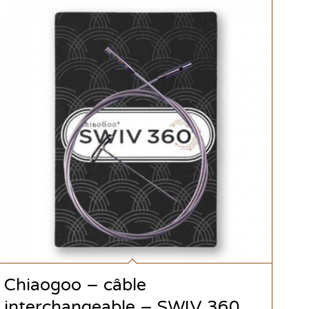
Chiaogoo – câble
interchangeable – SWIV 360