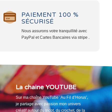
PAIEMENT 100 %
SÉCURISÉ
Nous assurons votre tranquillité avec
PayPal et Cartes Bancaires via stripe .
La chaine YOUTUBE
Sur ma chaîne YouTube ‘Au Fil d’Horus’,
je partage avec passion mon univers
créatif autour du tricot, du crochet, de la