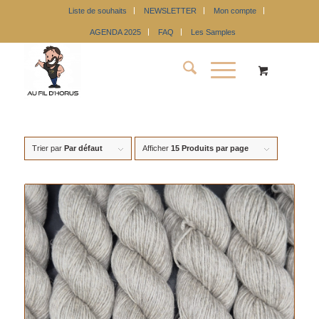
Liste de souhaits
NEWSLETTER
Mon compte
AGENDA 2025
FAQ
Les Samples
Trier par
Par défaut
Afficher
15 Produits par page