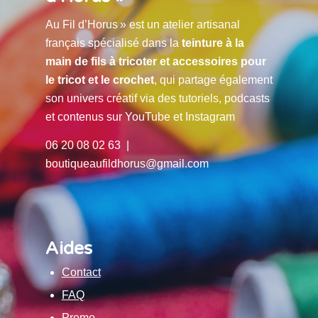
Au Fil d’Horus » est un atelier artisanal
français spécialisé dans la
teinture à la
main de fils à tricoter et accessoires pour
le tricot et le crochet
, qui partage également
son univers créatif via des tutoriels, podcasts
et contenus sur YouTube et Instagram
06 20 08 02 63 |
boutiqueaufildhorus@gmail.com
Aides
Contact
FAQ
Promo