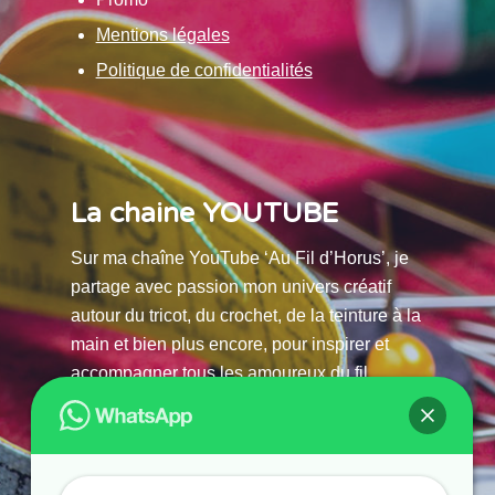
Mentions légales
Politique de confidentialités
La chaine YOUTUBE
Sur ma chaîne YouTube ‘Au Fil d’Horus’, je
partage avec passion mon univers créatif
autour du tricot, du crochet, de la teinture à la
main et bien plus encore, pour inspirer et
accompagner tous les amoureux du fil.
La chaine Youtube