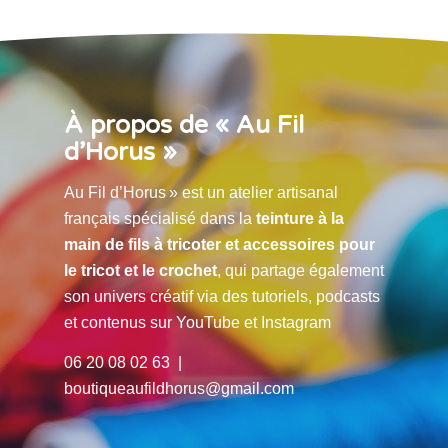
À propos de « Au Fil
d’Horus »
Au Fil d’Horus » est un atelier artisanal
français spécialisé dans la
teinture à la
main de fils à tricoter et accessoires pour
le tricot et le crochet
, qui partage également
son univers créatif via des tutoriels, podcasts
et contenus sur YouTube et Instagram
06 20 08 02 63 |
boutiqueaufildhorus@gmail.com