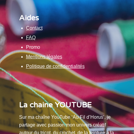
Aides
Contact
FAQ
Promo
Mentions légales
Politique de confidentialités
La chaine YOUTUBE
Sur ma chaîne YouTube ‘Au Fil d’Horus’, je
partage avec passion mon univers créatif
autour du tricot, du crochet, de la teinture à la