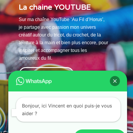
La chaine YOUTUBE
Sur ma chaîne YouTube ‘Au Fil d’Horus’,
je partage avec passion mon univers
créatif autour du tricot, du crochet, de la
teinture à la main et bien plus encore, pour
inspirer et accompagner tous les
amoureux du fil.
La chaine Youtube
Bonjour, ici Vincent en quoi puis-je vous
aider ?
r Guias