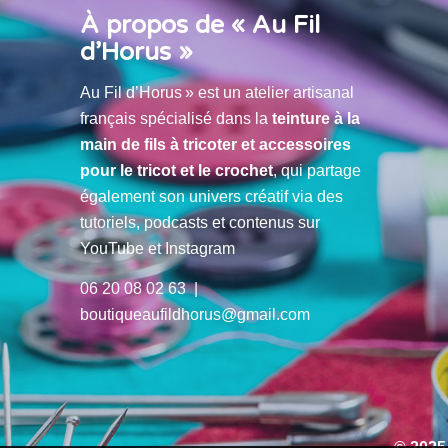
À propos de « Au Fil
d’Horus »
Au Fil d’Horus » est un atelier artisanal
français spécialisé dans la
teinture à la
main de fils à tricoter et accessoires
pour le tricot et le crochet
, qui partage
également son univers créatif via des
tutoriels, podcasts et contenus sur
YouTube et Instagram
06 20 08 02 63 |
boutiqueaufildhorus@gmail.com
© 2025