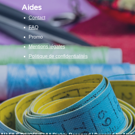
Aides
Contact
FAQ
Promo
Mentions légales
Politique de confidentialités
 AU FILS D’HORUS| All Rights Reserved | Powered by Atelie