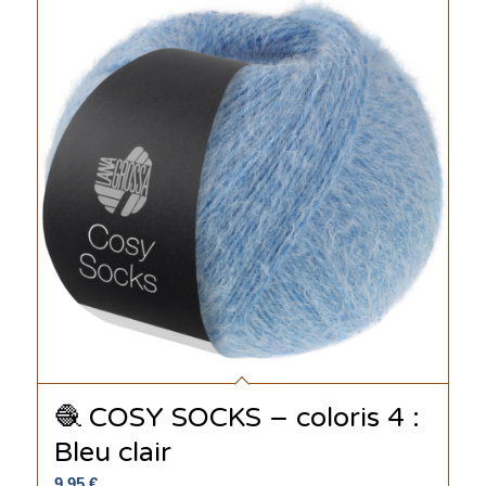
🧶 COSY SOCKS – coloris 4 :
Bleu clair
9.95
€