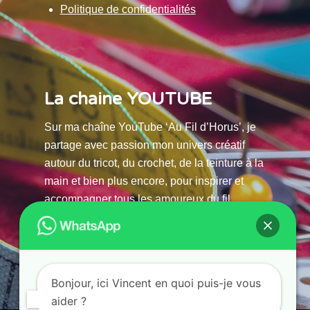
Politique de confidentialités
La chaine YOUTUBE
Sur ma chaîne YouTube ‘Au Fil d’Horus’, je
partage avec passion mon univers créatif
autour du tricot, du crochet, de la teinture à la
main et bien plus encore, pour inspirer et
accompagner tous les amoureux du fil.
La chaine Youtube
Bonjour, ici Vincent en quoi puis-je vous
aider ?