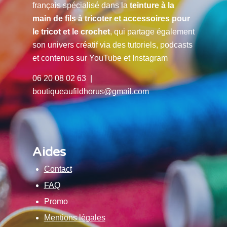
français spécialisé dans la
teinture à la
main de fils à tricoter et accessoires pour
le tricot et le crochet
, qui partage également
son univers créatif via des tutoriels, podcasts
et contenus sur YouTube et Instagram
06 20 08 02 63 |
boutiqueaufildhorus@gmail.com
Aides
Contact
FAQ
Promo
Mentions légales