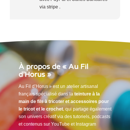
via stripe .
À propos de « Au Fil
d’Horus »
Au Fil d’Horus » est un atelier artisanal
français spécialisé dans la
teinture à la
main de fils à tricoter et accessoires pour
le tricot et le crochet
, qui partage également
son univers créatif via des tutoriels, podcasts
et contenus sur YouTube et Instagram