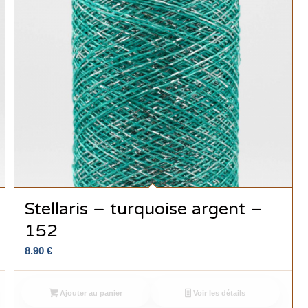
Stellaris – turquoise argent –
152
8.90
€
Ajouter au panier
Voir les détails