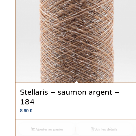
Stellaris – saumon argent –
184
8.90
€
Ajouter au panier
Voir les détails