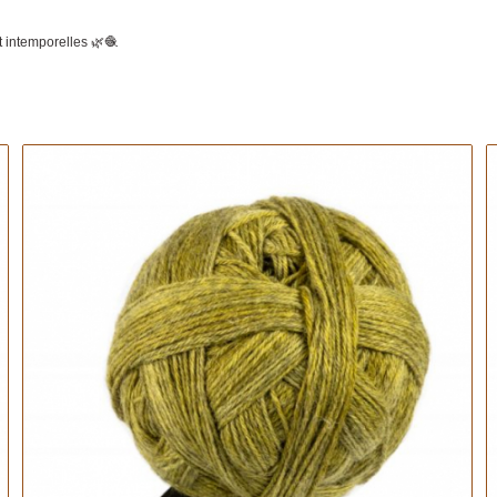
t intemporelles 🌿🧶