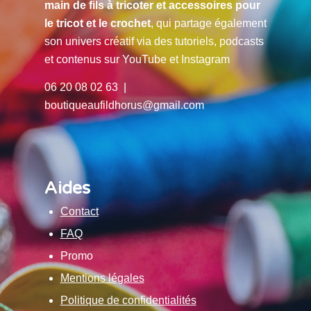
main de fils à tricoter et accessoires pour
le tricot et le crochet
, qui partage également
son univers créatif via des tutoriels, podcasts
et contenus sur YouTube et Instagram
06 20 08 02 63 |
boutiqueaufildhorus@gmail.com
Aides
Contact
FAQ
Promo
Mentions légales
Politique de confidentialités