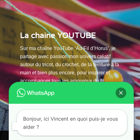
La chaine YOUTUBE
Sur ma chaîne YouTube ‘Au Fil d’Horus’, je
partage avec passion mon univers créatif
autour du tricot, du crochet, de la teinture à la
main et bien plus encore, pour inspirer et
accompagner tous les amoureux du fil.
La chaine Youtube
Bonjour, ici Vincent en quoi puis-je vous
aider ?
© 2025 AU FILS D’HORUS| All Rights Reserved |