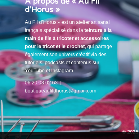
À propos de « Au Fil
d’Horus »
Au Fil d’Horus » est un atelier artisanal
français spécialisé dans la
teinture à la
main de fils à tricoter et accessoires
pour le tricot et le crochet
, qui partage
également son univers créatif via des
tutoriels, podcasts et contenus sur
YouTube et Instagram
06 20 08 02 63 |
boutiqueaufildhorus@gmail.com
© 2025