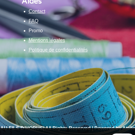
Aides
Contact
FAQ
Promo
Mentions légales
Politique de confidentialités
 AU FILS D’HORUS| All Rights Reserved | Powered by Atelie