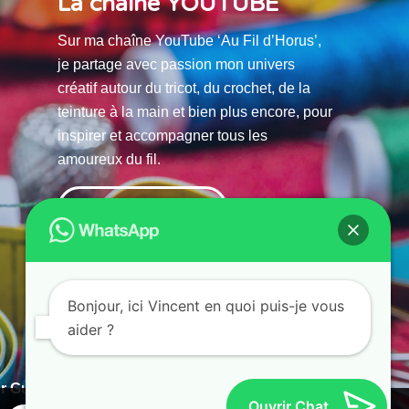
La chaine YOUTUBE
Sur ma chaîne YouTube ‘Au Fil d’Horus’,
je partage avec passion mon univers
créatif autour du tricot, du crochet, de la
teinture à la main et bien plus encore, pour
inspirer et accompagner tous les
amoureux du fil.
La chaine Youtube
Bonjour, ici Vincent en quoi puis-je vous
aider ?
r Guias
Ouvrir Chat