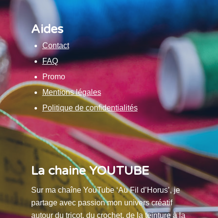
Aides
Contact
FAQ
Promo
Mentions légales
Politique de confidentialités
La chaine YOUTUBE
Sur ma chaîne YouTube ‘Au Fil d’Horus’, je
partage avec passion mon univers créatif
autour du tricot, du crochet, de la teinture à la