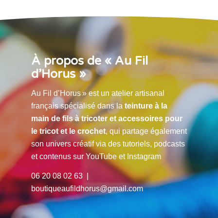
À propos de « Au Fil
d’Horus »
Au Fil d’Horus » est un atelier artisanal
français spécialisé dans la
teinture à la
main de fils à tricoter et accessoires pour
le tricot et le crochet
, qui partage également
son univers créatif via des tutoriels, podcasts
et contenus sur YouTube et Instagram
06 20 08 02 63 |
boutiqueaufildhorus@gmail.com