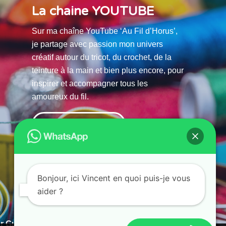
La chaine YOUTUBE
Sur ma chaîne YouTube ‘Au Fil d’Horus’,
je partage avec passion mon univers
créatif autour du tricot, du crochet, de la
teinture à la main et bien plus encore, pour
inspirer et accompagner tous les
amoureux du fil.
La chaine Youtube
Bonjour, ici Vincent en quoi puis-je vous
aider ?
r Guias