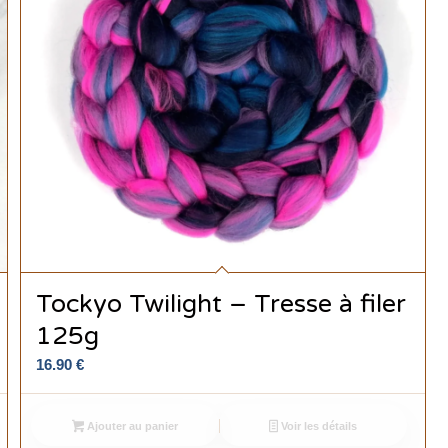
Tockyo Twilight – Tresse à filer
125g
16.90
€
Ajouter au panier
Voir les détails