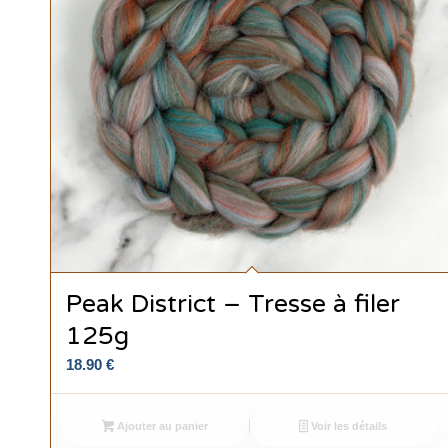
Peak District – Tresse à filer
125g
18.90
€
Ajouter au panier
Voir les détails