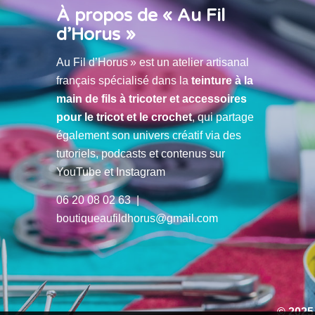
À propos de « Au Fil
d’Horus »
Au Fil d’Horus » est un atelier artisanal
français spécialisé dans la
teinture à la
main de fils à tricoter et accessoires
pour le tricot et le crochet
, qui partage
également son univers créatif via des
tutoriels, podcasts et contenus sur
YouTube et Instagram
06 20 08 02 63 |
boutiqueaufildhorus@gmail.com
© 2025