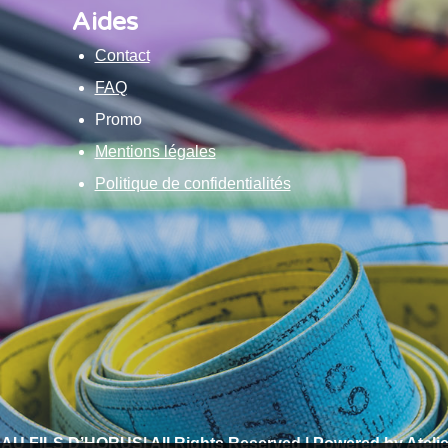
Aides
Contact
FAQ
Promo
Mentions légales
Politique de confidentialités
 AU FILS D’HORUS| All Rights Reserved | Powered by Atelie