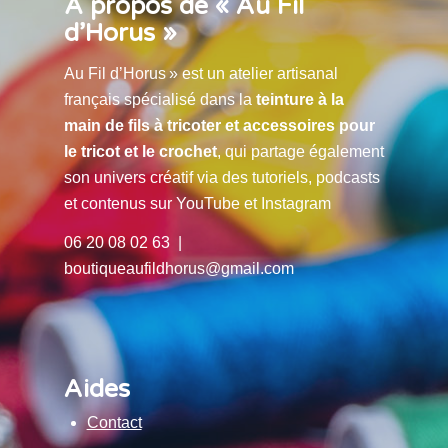
À propos de « Au Fil
d’Horus »
Au Fil d’Horus » est un atelier artisanal
français spécialisé dans la
teinture à la
main de fils à tricoter et accessoires pour
le tricot et le crochet
, qui partage également
son univers créatif via des tutoriels, podcasts
et contenus sur YouTube et Instagram
06 20 08 02 63 |
boutiqueaufildhorus@gmail.com
Aides
Contact