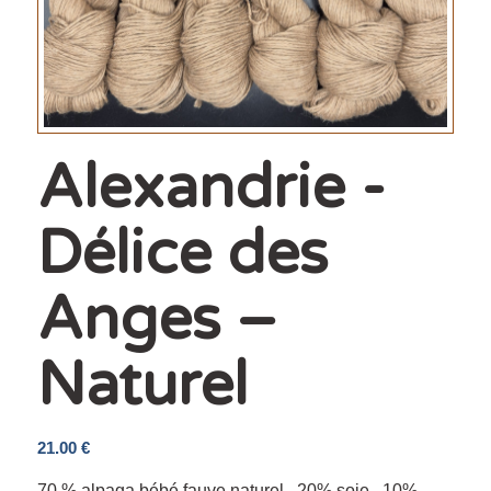
Alexandrie -
Délice des
Anges –
Naturel
21.00
€
70 % alpaga bébé fauve naturel , 20% soie , 10%