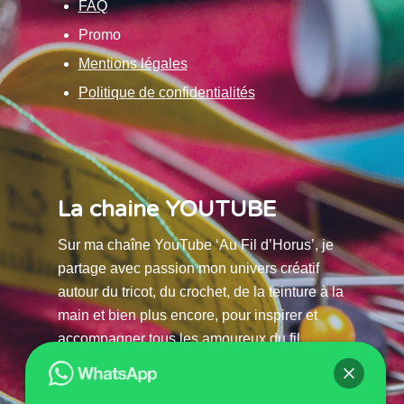
FAQ
Promo
Mentions légales
Politique de confidentialités
La chaine YOUTUBE
Sur ma chaîne YouTube ‘Au Fil d’Horus’, je
partage avec passion mon univers créatif
autour du tricot, du crochet, de la teinture à la
main et bien plus encore, pour inspirer et
accompagner tous les amoureux du fil.
La chaine Youtube