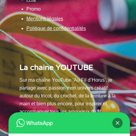
Promo
Mentions légales
Politique de confidentialités
La chaine YOUTUBE
Sur ma chaîne YouTube ‘Au Fil d’Horus’, je
partage avec passion mon univers créatif
autour du tricot, du crochet, de la teinture à la
main et bien plus encore, pour inspirer et
accompagner tous les amoureux du fil.
La chaine Youtube