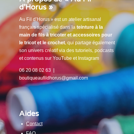
d’Horus »
Au Fil d’Horus » est un atelier artisanal
français spécialisé dans la
teinture à la
main de fils à tricoter et accessoires pour
le tricot et le crochet
, qui partage également
son univers créatif via des tutoriels, podcasts
et contenus sur YouTube et Instagram
06 20 08 02 63 |
boutiqueaufildhorus@gmail.com
Aides
Contact
FAQ