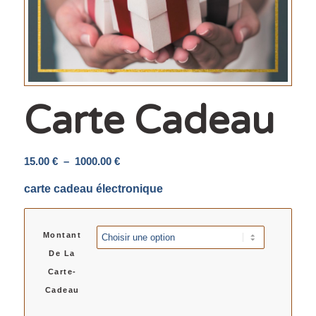
Carte Cadeau
Plage
15.00
€
–
1000.00
€
de
carte cadeau électronique
prix :
15.00 €
à
Montant
1000.00 €
De La
Carte-
Cadeau