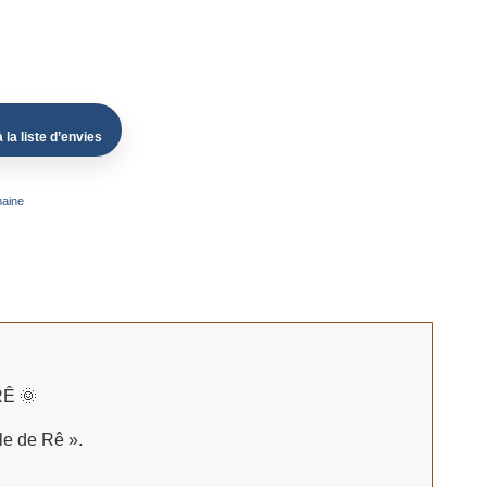
 la liste d’envies
maine
Ê 🌞
cle de Rê ».