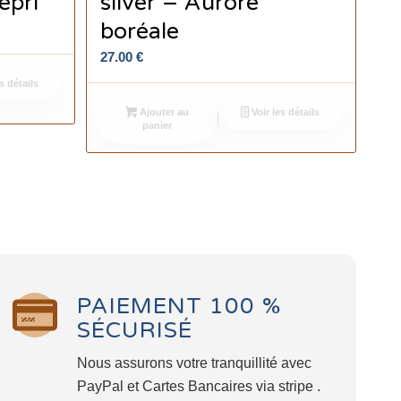
épri
silver – Aurore
boréale
27.00
€
s détails
Ajouter au
Voir les détails
panier
PAIEMENT 100 %
SÉCURISÉ
Nous assurons votre tranquillité avec
PayPal et Cartes Bancaires via stripe .