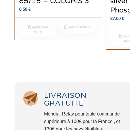
85/15 – COLORIS 3
silve
Phos
8.50
€
27.00
€
Ajouter au
Voir les détails
panier
Ajou
pan
LIVRAISON
GRATUITE
Mondial Relay pour toute commande
supérieure à 100€ pour la France , et
130€ pour les pays éligibles