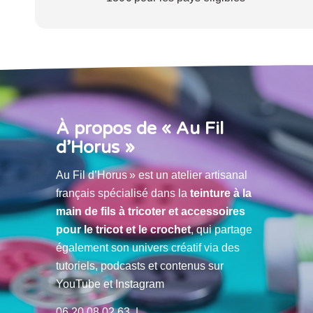
À propos de « Au Fil
d’Horus »
Au Fil d’Horus » est un atelier artisanal
français spécialisé dans la
teinture à la
main de fils à tricoter et accessoires
pour le tricot et le crochet
, qui partage
également son univers créatif via des
tutoriels, podcasts et contenus sur
YouTube et Instagram
06 20 08 02 63 |