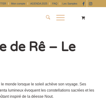
TTER
Mon compte
AGENDA 2025
FAQ
Les Samples
le de Rê – Le
e le monde lorsque le soleil achève son voyage. Ses
enta lumineux évoquent les constellations sacrées et les
ûtant inspiré de la déesse Nout.