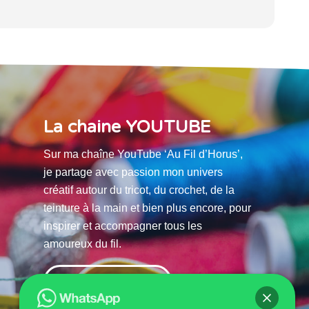
La chaine YOUTUBE
Sur ma chaîne YouTube ‘Au Fil d’Horus’,
je partage avec passion mon univers
créatif autour du tricot, du crochet, de la
teinture à la main et bien plus encore, pour
inspirer et accompagner tous les
amoureux du fil.
La chaine Youtube