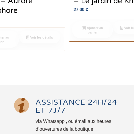
r – Aurore
– Le jardin de Kh
phore
27.00
€
Ajouter au
Voir le
panier
ter au
Voir les détails
ier
ASSISTANCE 24H/24
ET 7J/7
via Whatsapp , ou émail aux heures
d’ouvertures de la boutique