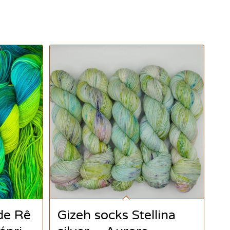
 de Rê
Gizeh socks Stellina