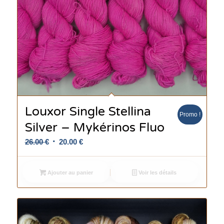
Louxor Single Stellina
Promo !
Silver – Mykérinos Fluo
Le
Le
26.00
€
20.00
€
prix
prix
initial
actuel
Ajouter au panier
Voir les détails
était :
est :
26.00 €.
20.00 €.