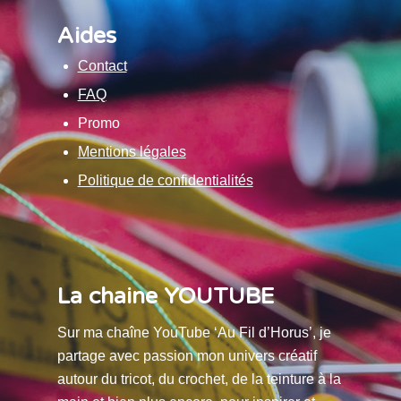
Aides
Contact
FAQ
Promo
Mentions légales
Politique de confidentialités
La chaine YOUTUBE
Sur ma chaîne YouTube ‘Au Fil d’Horus’, je
partage avec passion mon univers créatif
autour du tricot, du crochet, de la teinture à la