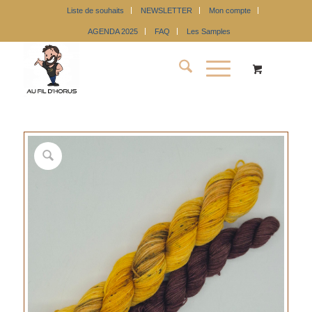
Liste de souhaits
NEWSLETTER
Mon compte
AGENDA 2025
FAQ
Les Samples