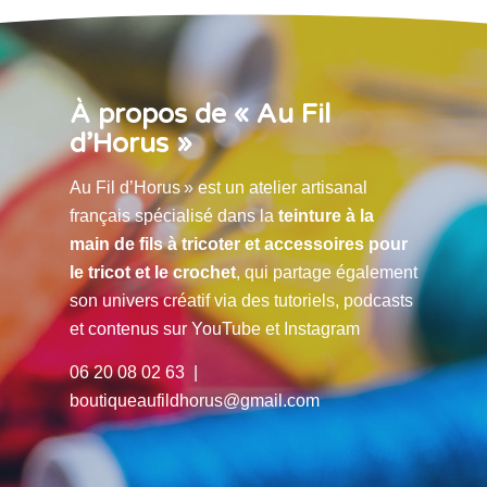
À propos de « Au Fil
d’Horus »
Au Fil d’Horus » est un atelier artisanal
français spécialisé dans la
teinture à la
main de fils à tricoter et accessoires pour
le tricot et le crochet
, qui partage également
son univers créatif via des tutoriels, podcasts
et contenus sur YouTube et Instagram
06 20 08 02 63 |
boutiqueaufildhorus@gmail.com