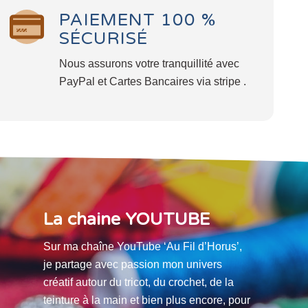
PAIEMENT 100 %
SÉCURISÉ
Nous assurons votre tranquillité avec
PayPal et Cartes Bancaires via stripe .
La chaine YOUTUBE
Sur ma chaîne YouTube ‘Au Fil d’Horus’,
je partage avec passion mon univers
créatif autour du tricot, du crochet, de la
teinture à la main et bien plus encore, pour