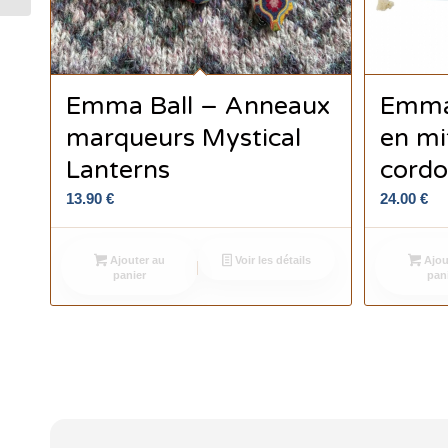
Emma Ball – Anneaux
Emma 
marqueurs Mystical
en mi
Lanterns
cordo
13.90
€
24.00
€
Ajouter au
Voir les détails
Ajou
panier
pan