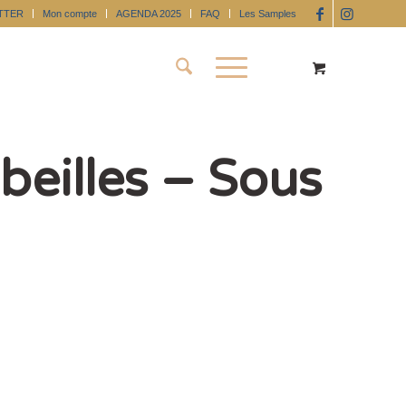
TTER
Mon compte
AGENDA 2025
FAQ
Les Samples
eilles – Sous