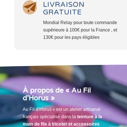
LIVRAISON
GRATUITE
Mondial Relay pour toute commande
supérieure à 100€ pour la France , et
130€ pour les pays éligibles
À propos de « Au Fil
d’Horus »
Au Fil d’Horus » est un atelier artisanal
français spécialisé dans la
teinture à la
main de fils à tricoter et accessoires