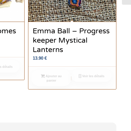
omes
Emma Ball – Progress
keeper Mystical
Lanterns
13.90
€
s détails
Ajouter au
Voir les détails
panier