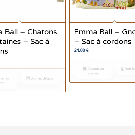
Ball – Chatons
Emma Ball – Gn
taines – Sac à
– Sac à cordons
ns
24.00
€
Ajouter au
Voir le
panier
ter au
Voir les détails
ier