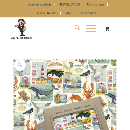
Liste de souhaits
NEWSLETTER
Mon compte
AGENDA 2025
FAQ
Les Samples