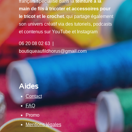
français spécialisé dans la
teinture à la
main de fils à tricoter et accessoires pour
le tricot et le crochet
, qui partage également
son univers créatif via des tutoriels, podcasts
et contenus sur YouTube et Instagram
06 20 08 02 63 |
boutiqueaufildhorus@gmail.com
Aides
Contact
FAQ
Promo
Mentions légales