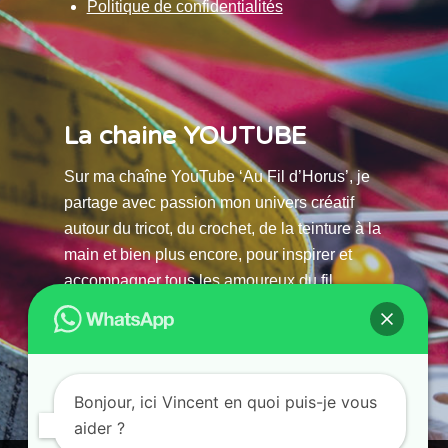
Politique de confidentialités
La chaine YOUTUBE
Sur ma chaîne YouTube ‘Au Fil d’Horus’, je
partage avec passion mon univers créatif
autour du tricot, du crochet, de la teinture à la
main et bien plus encore, pour inspirer et
accompagner tous les amoureux du fil.
La chaine Youtube
Bonjour, ici Vincent en quoi puis-je vous
aider ?
© 2025 AU FILS D’HORUS| All Rights Reserved |