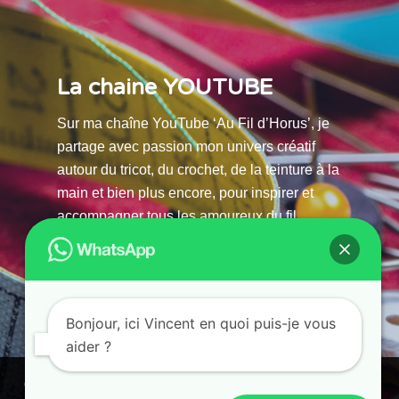
La chaine YOUTUBE
Sur ma chaîne YouTube ‘Au Fil d’Horus’, je
partage avec passion mon univers créatif
autour du tricot, du crochet, de la teinture à la
main et bien plus encore, pour inspirer et
accompagner tous les amoureux du fil.
La chaine Youtube
Bonjour, ici Vincent en quoi puis-je vous
aider ?
© 2025 AU FILS D’HORUS| All Rights Reserved |
Ce site utilise des cookies. En continuant à parcourir ce site, vous
Powered by Atelier Guias