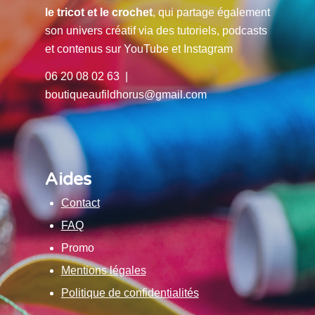
le tricot et le crochet
, qui partage également
son univers créatif via des tutoriels, podcasts
et contenus sur YouTube et Instagram
06 20 08 02 63 |
boutiqueaufildhorus@gmail.com
Aides
Contact
FAQ
Promo
Mentions légales
Politique de confidentialités