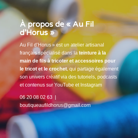
À propos de « Au Fil
d’Horus »
Au Fil d’Horus » est un atelier artisanal
français spécialisé dans la
teinture à la
main de fils à tricoter et accessoires pour
le tricot et le crochet
, qui partage également
son univers créatif via des tutoriels, podcasts
et contenus sur YouTube et Instagram
06 20 08 02 63 |
boutiqueaufildhorus@gmail.com