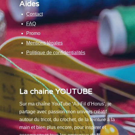
Aides
Contact
FAQ
Promo
Mentions légales
Politique de confidentialités
La chaine YOUTUBE
Sur ma chaîne YouTube ‘Au Fil d’Horus’, je
partage avec passion mon univers créatif
autour du tricot, du crochet, de la teinture à la
main et bien plus encore, pour inspirer et