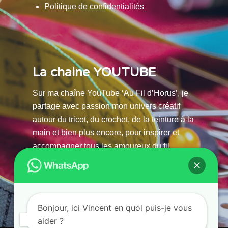
Politique de confidentialités
La chaine YOUTUBE
Sur ma chaîne YouTube ‘Au Fil d’Horus’, je
partage avec passion mon univers créatif
autour du tricot, du crochet, de la teinture à la
main et bien plus encore, pour inspirer et
accompagner tous les amoureux du fil.
La chaine Youtube
Bonjour, ici Vincent en quoi puis-je vous
aider ?