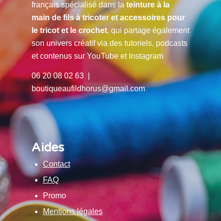
français spécialisé dans la
teinture à la
main de fils à tricoter et accessoires pour
le tricot et le crochet
, qui partage également
son univers créatif via des tutoriels, podcasts
et contenus sur YouTube et Instagram
06 20 08 02 63 |
boutiqueaufildhorus@gmail.com
Aides
Contact
FAQ
Promo
Mentions légales