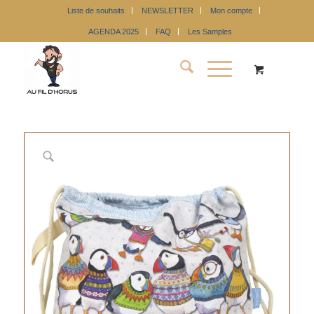
Liste de souhaits
NEWSLETTER
Mon compte
AGENDA 2025
FAQ
Les Samples