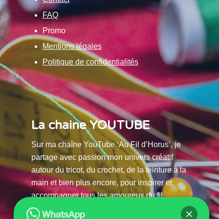
FAQ
Promo
Mentions légales
Politique de confidentialités
La chaine YOUTUBE
Sur ma chaîne YouTube ‘Au Fil d’Horus’, je
partage avec passion mon univers créatif
autour du tricot, du crochet, de la teinture à la
main et bien plus encore, pour inspirer et
accompagner tous les amoureux du fil.