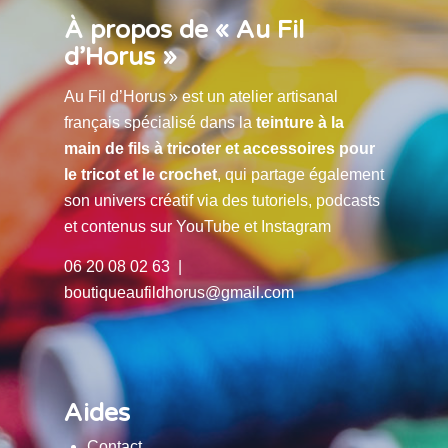
À propos de « Au Fil
d’Horus »
Au Fil d’Horus » est un atelier artisanal
français spécialisé dans la
teinture à la
main de fils à tricoter et accessoires pour
le tricot et le crochet
, qui partage également
son univers créatif via des tutoriels, podcasts
et contenus sur YouTube et Instagram
06 20 08 02 63 |
boutiqueaufildhorus@gmail.com
Aides
Contact