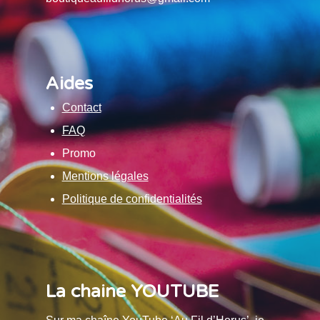
Aides
Contact
FAQ
Promo
Mentions légales
Politique de confidentialités
La chaine YOUTUBE