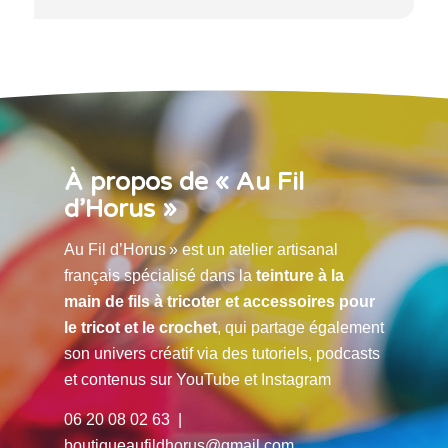
À propos de « Au Fil
d’Horus »
Au Fil d’Horus » est un atelier artisanal
français spécialisé dans la
teinture à la
main de fils à tricoter et accessoires pour
le tricot et le crochet
, qui partage également
son univers créatif via des tutoriels, podcasts
et contenus sur YouTube et Instagram
06 20 08 02 63 |
boutiqueaufildhorus@gmail.com