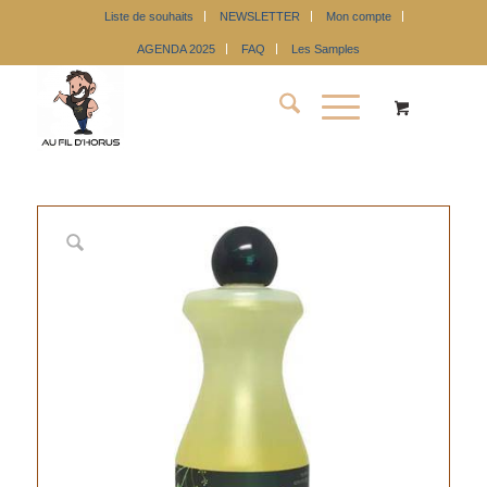
Liste de souhaits
NEWSLETTER
Mon compte
AGENDA 2025
FAQ
Les Samples