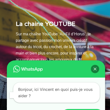
La chaine YOUTUBE
Sur ma chaîne YouTube ‘Au Fil d’Horus’, je
partage avec passion mon univers créatif
autour du tricot, du crochet, de la teinture à la
main et bien plus encore, pour inspirer et
accompagner tous les amoureux du fil.
La chaine Youtube
Bonjour, ici Vincent en quoi puis-je vous
aider ?
© 2025 AU FILS D’HORUS| All Rights Reserved |
Ce site utilise des cookies. En continuant à parcourir ce site, vous
Powered by Atelier Guias