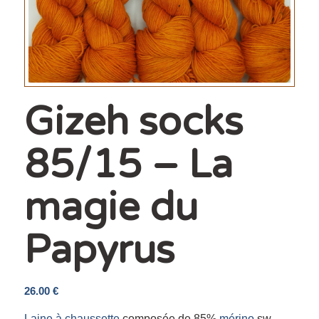
Gizeh socks
85/15 – La
magie du
Papyrus
26.00
€
Laine à chaussette
composée de 85%
mérino
sw