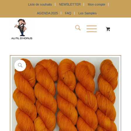
Liste de souhaits
NEWSLETTER
Mon compte
AGENDA 2025
FAQ
Les Samples