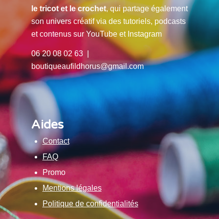
le tricot et le crochet
, qui partage également
son univers créatif via des tutoriels, podcasts
et contenus sur YouTube et Instagram
06 20 08 02 63 |
boutiqueaufildhorus@gmail.com
Aides
Contact
FAQ
Promo
Mentions légales
Politique de confidentialités