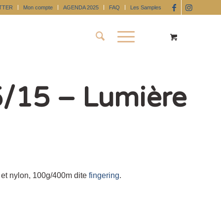
TTER
Mon compte
AGENDA 2025
FAQ
Les Samples
5/15 – Lumière
t nylon, 100g/400m dite
fingering
.