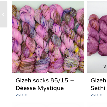
Gizeh socks 85/15 – Nil
Phosphore
Gizeh socks 85/15 –
Gizeh
Déesse Mystique
Sethi 
26.00
€
26.00
€