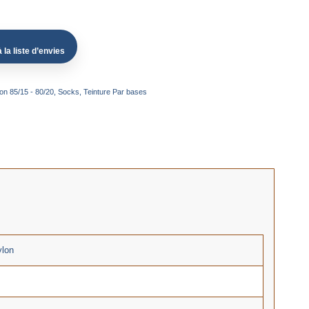
 la liste d’envies
on 85/15 - 80/20
,
Socks
,
Teinture Par bases
lon