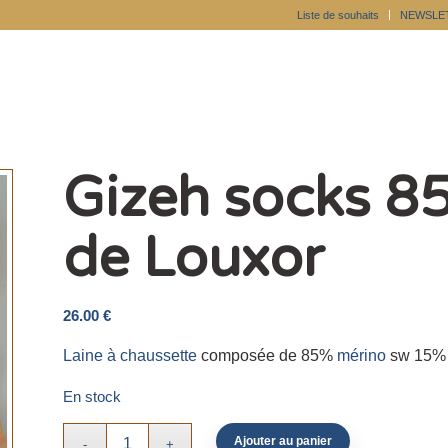
Liste de souhaits
NEWSLE
Gizeh socks 8
de Louxor
26.00
€
Laine à chaussette
composée de 85%
mérino
sw 15% e
En stock
Ajouter au panier