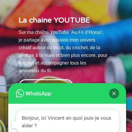
La chaine YOUTUBE
Sur ma chaîne YouTube ‘Au Fil d’Horus’,
je partage avec passion mon univers
créatif autour du tricot, du crochet, de la
teinture à la main et bien plus encore, pour
inspirer et accompagner tous les
amoureux du fil.
La chaine Youtube
Bonjour, ici Vincent en quoi puis-je vous
aider ?