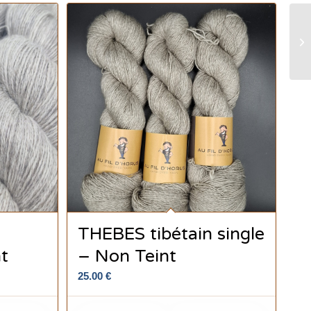
–
THEBES tibétain single
t
– Non Teint
25.00
€