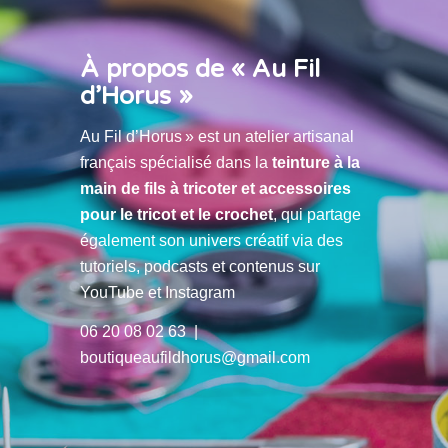
À propos de « Au Fil
d’Horus »
Au Fil d’Horus » est un atelier artisanal
français spécialisé dans la
teinture à la
main de fils à tricoter et accessoires
pour le tricot et le crochet
, qui partage
également son univers créatif via des
tutoriels, podcasts et contenus sur
YouTube et Instagram
06 20 08 02 63 |
boutiqueaufildhorus@gmail.com