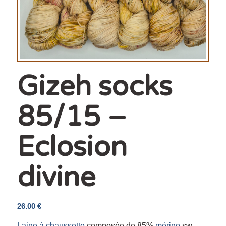
Gizeh socks
85/15 –
Eclosion
divine
26.00
€
Laine à chaussette
composée de 85%
mérino
sw