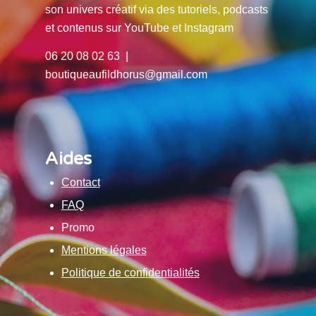
son univers créatif via des tutoriels, podcasts
et contenus sur YouTube et Instagram
06 20 08 02 63 |
boutiqueaufildhorus@gmail.com
Aides
Contact
FAQ
Promo
Mentions légales
Politique de confidentialités