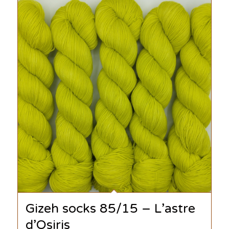
Gizeh socks 85/15 – L’astre
d’Osiris