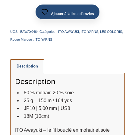
Ajouter à la liste d’envies
UGS :
BAWAY0464
Catégories :
ITO AWAYUKI
,
ITO YARNS
,
LES COLORIS
,
Rouge
Marque :
ITO YARNS
Description
Description
80 % mohair, 20 % soie
25 g – 150 m / 164 yds
JP10 | 5,00 mm | US8
18M (10cm)
ITO Awayuki – le fil bouclé en mohair et soie