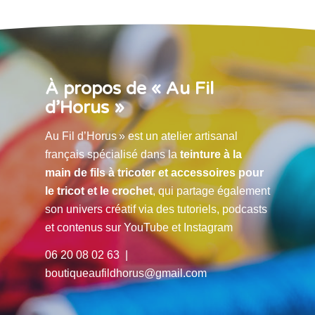
À propos de « Au Fil
d’Horus »
Au Fil d’Horus » est un atelier artisanal
français spécialisé dans la
teinture à la
main de fils à tricoter et accessoires pour
le tricot et le crochet
, qui partage également
son univers créatif via des tutoriels, podcasts
et contenus sur YouTube et Instagram
06 20 08 02 63 |
boutiqueaufildhorus@gmail.com