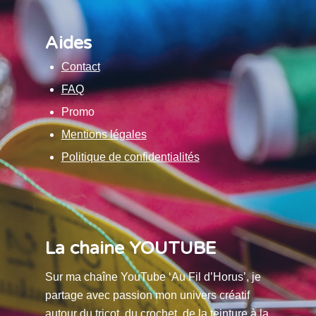
Aides
Contact
FAQ
Promo
Mentions légales
Politique de confidentialités
La chaine YOUTUBE
Sur ma chaîne YouTube ‘Au Fil d’Horus’, je
partage avec passion mon univers créatif
autour du tricot, du crochet, de la teinture à la