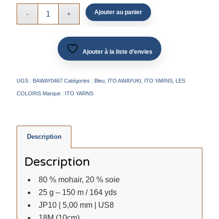
Ajouter au panier
Ajouter à la liste d’envies
UGS :
BAWAY0467
Catégories :
Bleu
,
ITO AWAYUKI
,
ITO YARNS
,
LES
COLORIS
Marque :
ITO YARNS
Description
Description
80 % mohair, 20 % soie
25 g – 150 m / 164 yds
JP10 | 5,00 mm | US8
18M (10cm)