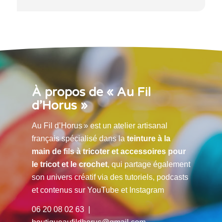
À propos de « Au Fil
d’Horus »
Au Fil d’Horus » est un atelier artisanal
français spécialisé dans la
teinture à la
main de fils à tricoter et accessoires pour
le tricot et le crochet
, qui partage également
son univers créatif via des tutoriels, podcasts
et contenus sur YouTube et Instagram
06 20 08 02 63 |