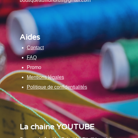
boutiqueaufildhorus@gmail.com
Aides
Contact
FAQ
Promo
Mentions légales
Politique de confidentialités
La chaine YOUTUBE