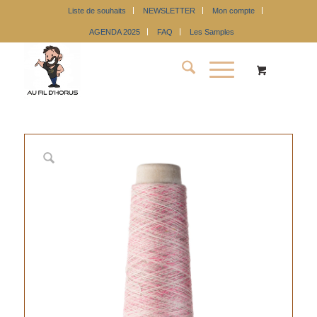
Liste de souhaits
NEWSLETTER
Mon compte
AGENDA 2025
FAQ
Les Samples