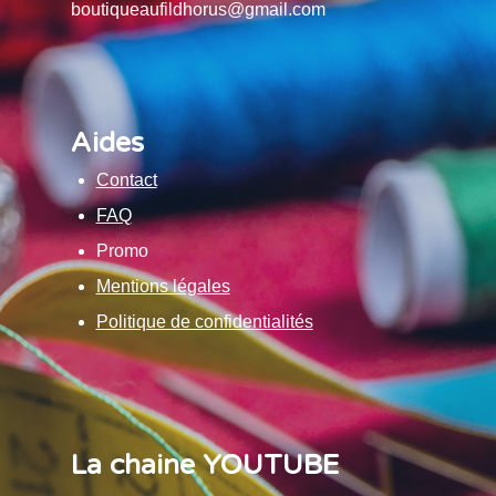
boutiqueaufildhorus@gmail.com
Aides
Contact
FAQ
Promo
Mentions légales
Politique de confidentialités
La chaine YOUTUBE