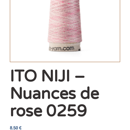
ITO NIJI –
Nuances de
rose 0259
8.50
€