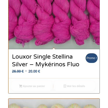
Louxor Single Stellina
Promo !
Silver – Mykérinos Fluo
Le
Le
26.00
€
20.00
€
prix
prix
initial
actuel
Ajouter au panier
Voir les détails
était :
est :
26.00 €.
20.00 €.