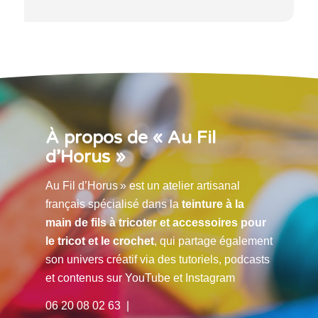
À propos de « Au Fil
d’Horus »
Au Fil d’Horus » est un atelier artisanal
français spécialisé dans la
teinture à la
main de fils à tricoter et accessoires pour
le tricot et le crochet
, qui partage également
son univers créatif via des tutoriels, podcasts
et contenus sur YouTube et Instagram
06 20 08 02 63 |