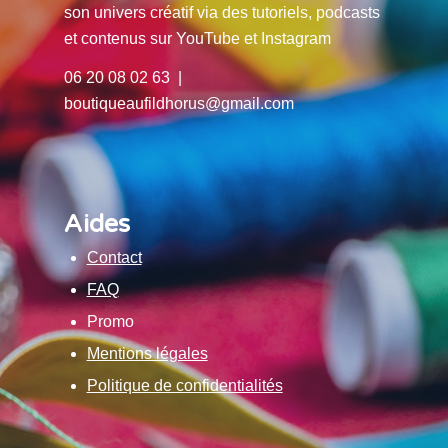
son univers créatif via des tutoriels, podcasts
et contenus sur YouTube et Instagram
06 20 08 02 63 |
boutiqueaufildhorus@gmail.com
Aides
Contact
FAQ
Promo
Mentions légales
Politique de confidentialités