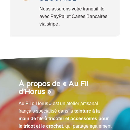
Nous assurons votre tranquillité
avec PayPal et Cartes Bancaires
via stripe .
À propos de « Au Fil
d’Horus »
Au Fil d’Horus » est un atelier artisanal
français spécialisé dans la
teinture à la
main de fils à tricoter et accessoires pour
le tricot et le crochet
, qui partage également