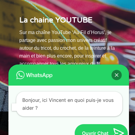
La chaine YOUTUBE
Sur ma chaîne YouTube ‘Au Fil d’Horus’, je
partage avec passion mon univers créatif
autour du tricot, du crochet, de la teinture à la
main et bien plus encore, pour inspirer et
accompagner tous les amoureux du fil.
La chaine Youtube
Bonjour, ici Vincent en quoi puis-je vous
aider ?
© 2025 AU FILS D’HORUS| All Rights Reserved |
Ce site utilise des cookies. En continuant à parcourir ce site, vous
Powered by Atelier Guias
acceptez leur utilisation.
Ouvrir Chat