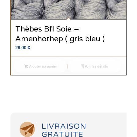
Thèbes Bfl Soie –
Amenhothep ( gris bleu )
29.00
€
Ajouter au panier
Voir les détails
LIVRAISON
GRATUITE