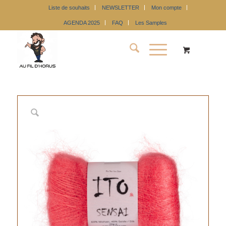
Liste de souhaits
NEWSLETTER
Mon compte
AGENDA 2025
FAQ
Les Samples