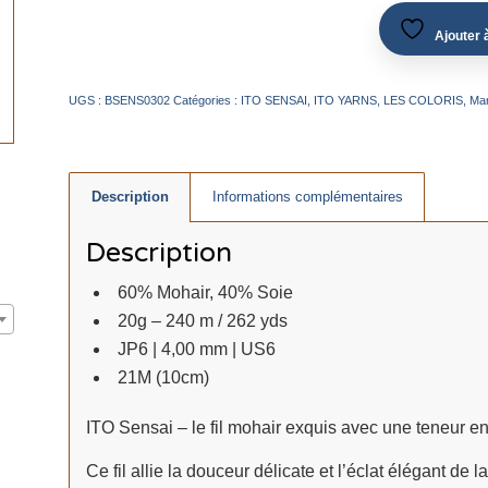
Ajouter à
UGS :
BSENS0302
Catégories :
ITO SENSAI
,
ITO YARNS
,
LES COLORIS
,
Ma
Description
Informations complémentaires
Description
60% Mohair, 40% Soie
20g – 240 m / 262 yds
JP6 | 4,00 mm | US6
21M (10cm)
ITO Sensai – le fil mohair exquis avec une teneur e
Ce fil allie la douceur délicate et l’éclat élégant de