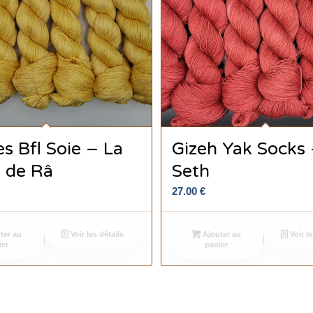
s Bfl Soie – La
Gizeh Yak Socks
 de Râ
Seth
27.00
€
ter au
Voir les détails
Ajouter au
Voir le
ier
panier