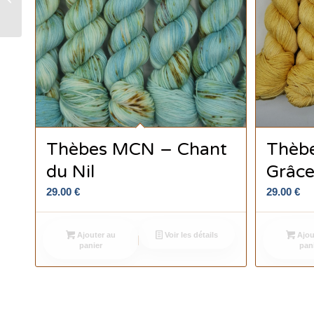
0305
Thèbes MCN – Chant
Thèbe
du Nil
Grâce
29.00
€
29.00
€
Ajouter au
Voir les détails
Ajou
panier
pan