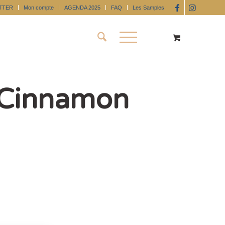
TTER
Mon compte
AGENDA 2025
FAQ
Les Samples
 Cinnamon