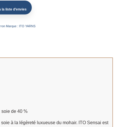
 la liste d’envies
rron
Marque :
ITO YARNS
n soie de 40 %
 la soie à la légèreté luxueuse du mohair. ITO Sensai est