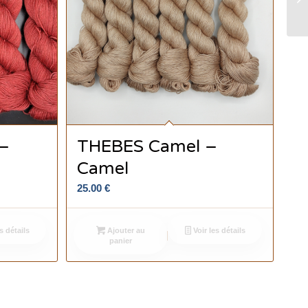
 –
THEBES Camel –
Camel
25.00
€
s détails
Ajouter au
Voir les détails
panier