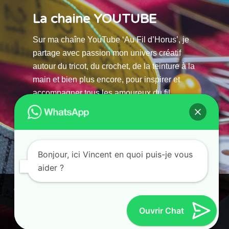
La chaine YOUTUBE
Sur ma chaîne YouTube ‘Au Fil d’Horus’, je
partage avec passion mon univers créatif
autour du tricot, du crochet, de la teinture à la
main et bien plus encore, pour inspirer et
accompagner tous les amoureux du fil.
La chaine Youtube
Bonjour, ici Vincent en quoi puis-je vous
aider ?
© 2025 AU FILS D’HORUS| All Rights Reserved |
Ce site utilise des cookies. En continuant à parcourir ce site, vous
Powered by Atelier Guias
acceptez leur utilisation.
Ouvrir Chat
Accepter
Refuser
Paramètres