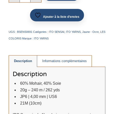
Ajouter à la liste d’envies
UGS :
BSENS0691
Catégories :
ITO SENSAI
,
ITO YARNS
,
Jaune - Ocre
,
LES
COLORIS
Marque :
ITO YARNS
Description
Informations complémentaires
Description
60% Mohair, 40% Soie
20g – 240 m / 262 yds
JP6 | 4,00 mm | US6
21M (10cm)