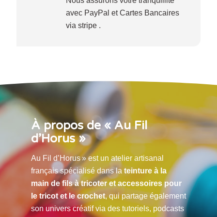
Nous assurons votre tranquillité
avec PayPal et Cartes Bancaires
via stripe .
À propos de « Au Fil
d’Horus »
Au Fil d’Horus » est un atelier artisanal
français spécialisé dans la
teinture à la
main de fils à tricoter et accessoires pour
le tricot et le crochet
, qui partage également
son univers créatif via des tutoriels, podcasts