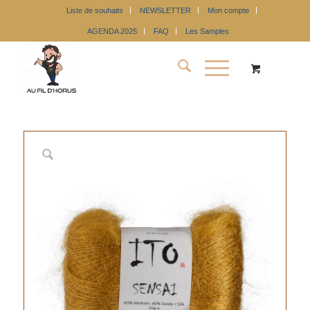
Liste de souhaits
NEWSLETTER
Mon compte
AGENDA 2025
FAQ
Les Samples