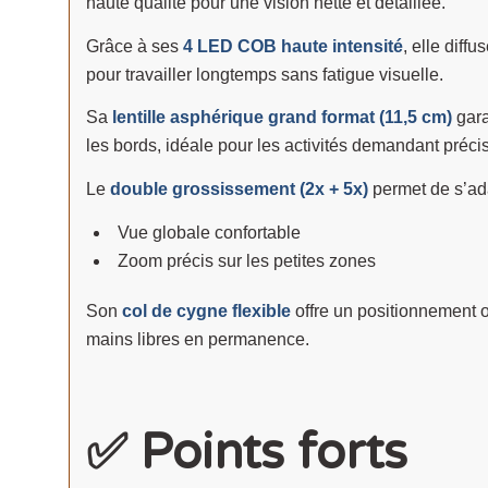
haute qualité pour une vision nette et détaillée.
Grâce à ses
4 LED COB haute intensité
, elle dif
pour travailler longtemps sans fatigue visuelle.
Sa
lentille asphérique grand format (11,5 cm)
gara
les bords, idéale pour les activités demandant précis
Le
double grossissement (2x + 5x)
permet de s’ada
Vue globale confortable
Zoom précis sur les petites zones
Son
col de cygne flexible
offre un positionnement o
mains libres en permanence.
✅ Points forts