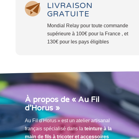
LIVRAISON
GRATUITE
Mondial Relay pour toute commande
supérieure à 100€ pour la France , et
130€ pour les pays éligibles
À propos de « Au Fil
d’Horus »
Au Fil d’Horus » est un atelier artisanal
français spécialisé dans la
teinture à la
main de fils à tricoter et accessoires