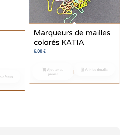
Marqueurs de mailles
colorés KATIA
l
6.00
€
Ajouter au
Voir les détails
panier
s détails