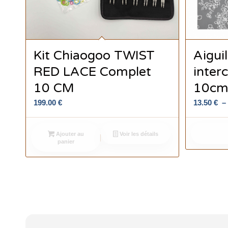
Kit Chiaogoo TWIST
Aiguil
RED LACE Complet
inter
10 CM
10c
199.00
€
13.50
€
Ajouter au
Voir les détails
panier