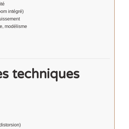
ité
oom intégré)
ouissement
erie, modélisme
es techniques
distorsion)