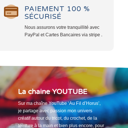
PAIEMENT 100 %
SÉCURISÉ
Nous assurons votre tranquillité avec
PayPal et Cartes Bancaires via stripe .
La chaine YOUTUBE
Sur ma chaîne YouTube ‘Au Fil d’Horus’,
je partage avec passion mon univers
créatif autour du tricot, du crochet, de la
teinture à la main et bien plus encore, pour