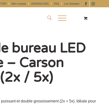
TTER
Mon compte
AGENDA 2025
FAQ
Les Samples
e bureau LED
e – Carson
(2x / 5x)
puissant et double grossissement (2x + 5x). Idéale pour