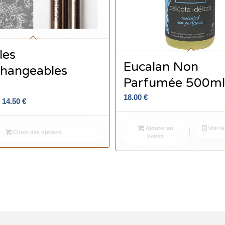
les
Eucalan Non
changeables
Parfumée 500m
m
18.00
€
Plage
–
14.50
€
de
prix :
Ajouter au
Voir le
Choix des options
13.50 €
panier
à
14.50 €