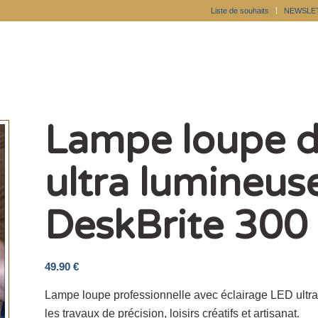
Liste de souhaits
NEWSLE
Lampe loupe d
ultra lumineus
DeskBrite 300 
49.90
€
Lampe loupe professionnelle avec éclairage LED ultra 
les travaux de précision, loisirs créatifs et artisanat.