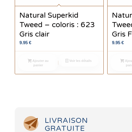
Natural Superkid
Natur
Tweed – coloris : 623
Tweed
Gris clair
Gris 
9.95
€
9.95
€
Ajouter au
Voir les détails
Ajou
panier
pan
LIVRAISON
GRATUITE