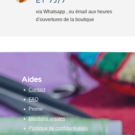
ET 7J/7
via Whatsapp , ou émail aux heures
d’ouvertures de la boutique
Aides
Contact
FAQ
Promo
Mentions légales
Politique de confidentialités