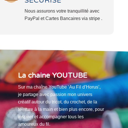
SÉCURISÉ
Nous assurons votre tranquillité avec
PayPal et Cartes Bancaires via stripe .
La chaine YOUTUBE
Sur ma chaîne YouTube ‘Au Fil d’Horus’,
je partage avec passion mon univers
créatif autour du tricot, du crochet, de la
teinture à la main et bien plus encore, pour
inspirer et accompagner tous les
amoureux du fil.