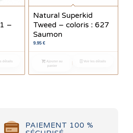
Natural Superkid
 1 –
Tweed – coloris : 627
Saumon
9.95
€
s détails
Ajouter au
Voir les détails
panier
PAIEMENT 100 %