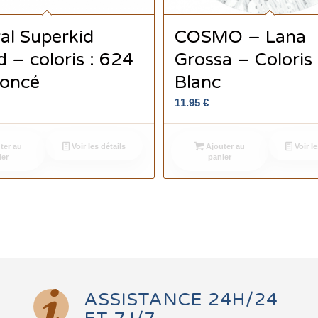
al Superkid
COSMO – Lana
 – coloris : 624
Grossa – Coloris
Foncé
Blanc
11.95
€
ter au
Voir les détails
Ajouter au
Voir le
ier
panier
ASSISTANCE 24H/24