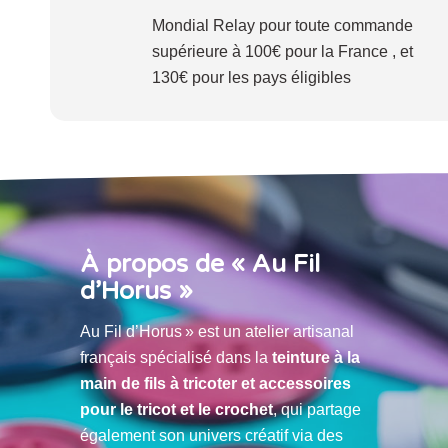
Mondial Relay pour toute commande
supérieure à 100€ pour la France , et
130€ pour les pays éligibles
À propos de « Au Fil
d’Horus »
Au Fil d’Horus » est un atelier artisanal
français spécialisé dans la
teinture à la
main de fils à tricoter et accessoires
pour le tricot et le crochet
, qui partage
également son univers créatif via des