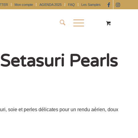
TTER
Mon compte
AGENDA 2025
FAQ
Les Samples
Setasuri Pearls
ri, soie et perles délicates pour un rendu aérien, doux