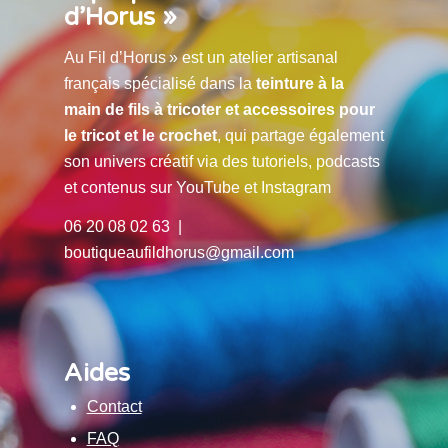
d’Horus »
Au Fil d’Horus » est un atelier artisanal
français spécialisé dans la
teinture à la
main de fils à tricoter et accessoires pour
le tricot et le crochet
, qui partage également
son univers créatif via des tutoriels, podcasts
et contenus sur YouTube et Instagram
06 20 08 02 63 |
boutiqueaufildhorus@gmail.com
Aides
Contact
FAQ