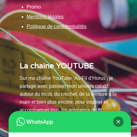
Promo
Mentions légales
Politique de confidentialités
La chaine YOUTUBE
Sur ma chaîne YouTube ‘Au Fil d’Horus’, je
partage avec passion mon univers créatif
autour du tricot, du crochet, de la teinture à la
main et bien plus encore, pour inspirer et
accompagner tous les amoureux du fil.
La chaine Youtube