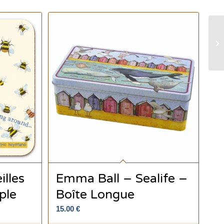
lles
Emma Ball – Sealife –
ple
Boîte Longue
15.00
€