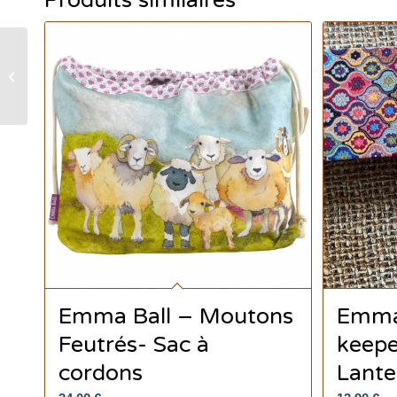
Produits similaires
Mug Paw Club en
porcelaine fine – Coffret
cadeau – Emma Ball
Emma Ball – Moutons
Emma 
Feutrés- Sac à
keepe
cordons
Lante