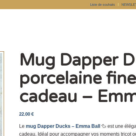
Liste de souhaits
NEWSLE
Mug Dapper D
porcelaine fine
cadeau – Emm
22.00
€
Le
mug Dapper Ducks – Emma Ball
🦆 est une éléga
cadeau. Idéal pour accompagner vos moments tricot ou