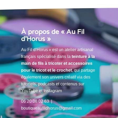
À propos de « Au Fil
d’Horus »
Au Fil d’Horus » est un atelier artisanal
français spécialisé dans la
teinture à la
main de fils à tricoter et accessoires
pour le tricot et le crochet
, qui partage
également son univers créatif via des
tutoriels, podcasts et contenus sur
YouTube et Instagram
06 20 08 02 63 |
boutiqueaufildhorus@gmail.com