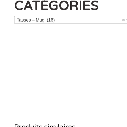
CATÉGORIES
Tasses – Mug (16)
×