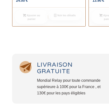
24.00
€
13.90
€
Ajouter au
Voir les détails
Ajou
panier
pan
LIVRAISON
GRATUITE
Mondial Relay pour toute commande
supérieure à 100€ pour la France , et
130€ pour les pays éligibles