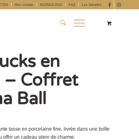
TTER
Mon compte
AGENDA 2025
FAQ
Les Samples
ucks en
 – Coffret
a Ball
nte tasse en porcelaine fine, livrée dans une boîte
 offrir un cadeau plein de charme.