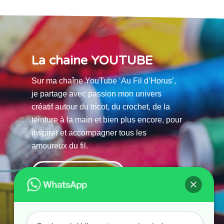
La chaine YOUTUBE
Sur ma chaîne YouTube ‘Au Fil d’Horus’,
je partage avec passion mon univers
créatif autour du tricot, du crochet, de la
teinture à la main et bien plus encore, pour
inspirer et accompagner tous les
amoureux du fil.
La chaine Youtube