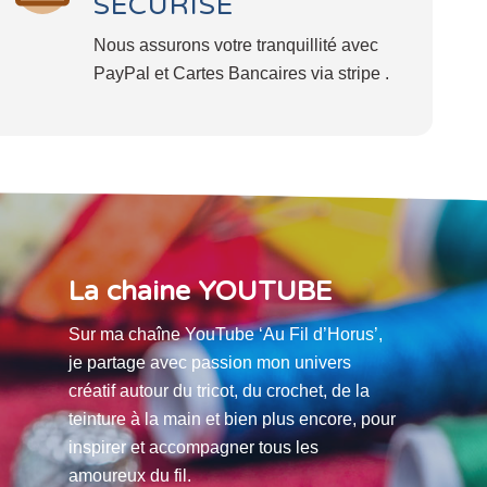
SÉCURISÉ
Nous assurons votre tranquillité avec
PayPal et Cartes Bancaires via stripe .
La chaine YOUTUBE
Sur ma chaîne YouTube ‘Au Fil d’Horus’,
je partage avec passion mon univers
créatif autour du tricot, du crochet, de la
teinture à la main et bien plus encore, pour
inspirer et accompagner tous les
amoureux du fil.