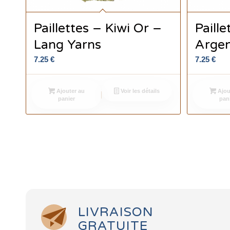
Paillettes – Kiwi Or –
Paille
Lang Yarns
Argen
7.25
€
7.25
€
Ajouter au
Voir les détails
Ajou
panier
pan
LIVRAISON
GRATUITE