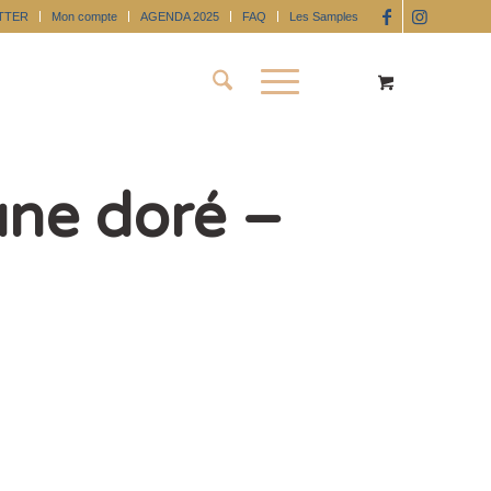
TTER
Mon compte
AGENDA 2025
FAQ
Les Samples
aune doré –