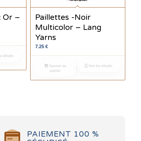
c Or –
Paillettes -Noir
Multicolor – Lang
Yarns
7.25
€
s détails
Ajouter au
Voir les détails
panier
PAIEMENT 100 %