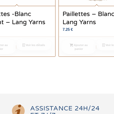
ttes -Blanc
Paillettes – Blan
t – Lang Yarns
Lang Yarns
7.25
€
ter au
Voir les détails
Ajouter au
Voir le
ier
panier
ASSISTANCE 24H/24