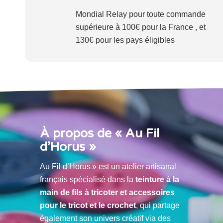
Mondial Relay pour toute commande
supérieure à 100€ pour la France , et
130€ pour les pays éligibles
À propos de « Au Fil
d’Horus »
Au Fil d’Horus » est un atelier artisanal
français spécialisé dans la
teinture à la
main de fils à tricoter et accessoires
pour le tricot et le crochet
, qui partage
également son univers créatif via des