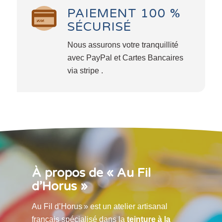
PAIEMENT 100 %
SÉCURISÉ
Nous assurons votre tranquillité
avec PayPal et Cartes Bancaires
via stripe .
À propos de « Au Fil
d’Horus »
Au Fil d’Horus » est un atelier artisanal
français spécialisé dans la
teinture à la