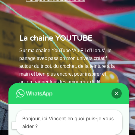
La chaine YOUTUBE
Sur ma chaîne YouTube ‘Au Fil d’Horus’, je
partage avec passion mon univers créatif
autour du tricot, du crochet, de la teinture à la
main et bien plus encore, pour inspirer et
accompagner tous les amoureux du fil.
La chaine Youtube
Bonjour, ici Vincent en quoi puis-je vous
aider ?
© 2025 AU FILS D’HORUS| All Rights Reserved |