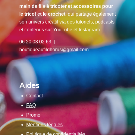
main de fils à tricoter et accessoires pour
le tricot et le crochet
, qui partage également
son univers créatif via des tutoriels, podcasts
et contenus sur YouTube et Instagram
06 20 08 02 63 |
boutiqueaufildhorus@gmail.com
Aides
Contact
FAQ
Promo
Mentions légales
Politique de confidentialités