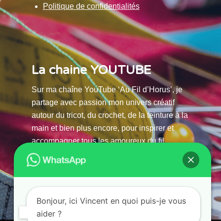
Politique de confidentialités
La chaine YOUTUBE
Sur ma chaîne YouTube ‘Au Fil d’Horus’, je
partage avec passion mon univers créatif
autour du tricot, du crochet, de la teinture à la
main et bien plus encore, pour inspirer et
accompagner tous les amoureux du fil.
La chaine Youtube
Bonjour, ici Vincent en quoi puis-je vous
aider ?