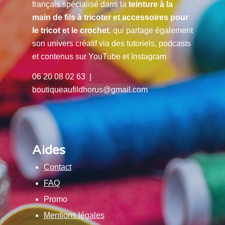
français spécialisé dans la
teinture à la
main de fils à tricoter et accessoires pour
le tricot et le crochet
, qui partage également
son univers créatif via des tutoriels, podcasts
et contenus sur YouTube et Instagram
06 20 08 02 63 |
boutiqueaufildhorus@gmail.com
Aides
Contact
FAQ
Promo
Mentions légales