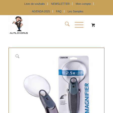
Liste de souhaits
NEWSLETTER
Mon compte
AGENDA 2025
FAQ
Les Samples